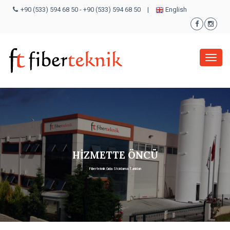
+90 (533) 594 68 50
-
+90 (533) 594 68 50
|
English
Menü
HİZMETTE ÖNCÜ
Fiberteknik Gıda Stoklama Tankları